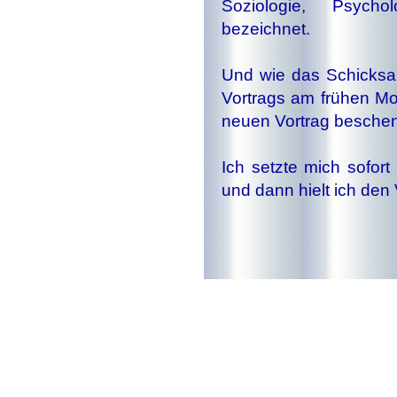
Soziologie, Psych
bezeichnet.
Und wie das Schicksal
Vortrags am frühen Mo
neuen Vortrag beschen
Ich setzte mich sofort
und dann hielt ich den 