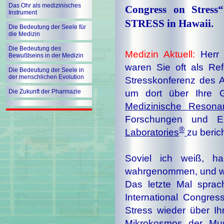
Das Ohr als medizinisches
Congress on Stre
Instrument
STRESS in Hawaii.
Die Bedeutung der Seele für
die Medizin
Die Bedeutung des
Medizin Aktuell:
Herr 
Bewußtseins in der Medizin
waren Sie oft als Refe
Die Bedeutung der Seele in
der menschlichen Evolution
Stresskonferenz des Ame
Die Zukunft der Pharmazie
um dort über Ihre G
Medizinische Resona
Forschungen und E
®
Laboratories
zu beric
Soviel ich weiß, ha
wahrgenommen, und wir
Das letzte Mal sprac
International Congres
Stress wieder über Ih
Mikrokosmos der Mus