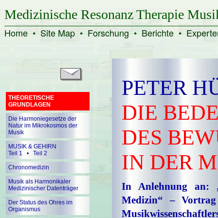
Medizinische Resonanz Therapie Musi
Home
•
Site Map
•
Forschung
•
Berichte
•
Experte
PETER H
THEORETISCHE
DIE BED
GRUNDLAGEN
Die Harmoniegesetze der
Natur im Mikrokosmos der
DES BEW
Musik
MUSIK & GEHIRN
Teil 1
•
Teil 2
IN DER M
Chronomedizin
Musik als Harmonikaler
In Anlehnung an: 
Medizinischer Datenträger
Medizin“ – Vortrag 
Der Status des Ohres im
Organismus
Musikwissenschaftler