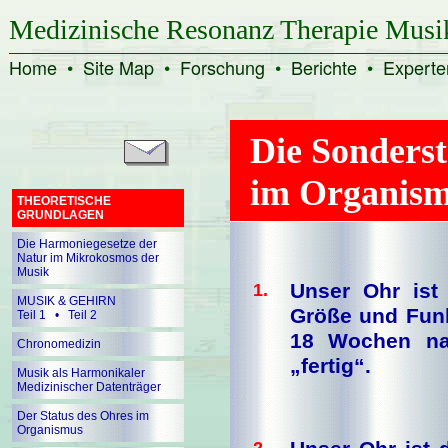
Medizinische Resonanz Therapie Musi
Home
•
Site Map
•
Forschung
•
Berichte
•
Experte
Die Sonderst
im Organis
THEORETISCHE
GRUNDLAGEN
Die Harmoniegesetze der
Natur im Mikrokosmos der
Musik
Unser Ohr ist
1.
MUSIK & GEHIRN
Größe und Funk
Teil 1
•
Teil 2
18 Wochen na
Chronomedizin
„fertig“.
Musik als Harmonikaler
Medizinischer Datenträger
Der Status des Ohres im
Organismus