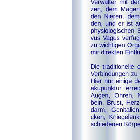
Ver­wal­ter mit d
zen, dem Ma­gen, 
den Nie­ren, dem
den, und er ist a
phy­si­o­lo­gi­schen
vus Va­gus ver­füg
zu wich­ti­gen Or­
mit di­rek­ten Ein­f
Die tra­di­tio­nel­l
Ver­bin­dun­gen zu 
Hier nur ei­ni­ge de
aku­punk­tur er­rei
Au­gen, Oh­ren, Na
bein, Brust, Herz,
darm, Ge­ni­ta­lie
cken, Knie­ge­len­
schie­de­nen Kör­per