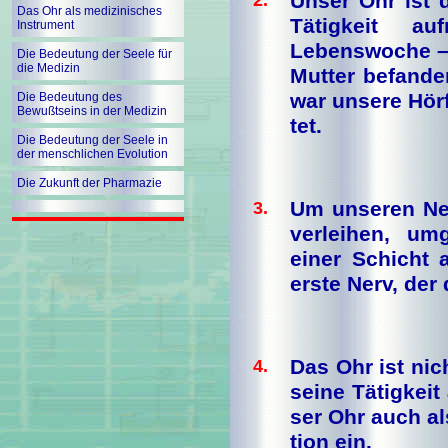
Unser Ohr ist 
2.
Das Ohr als medizinisches
Tätigkeit a
Instrument
Lebenswoche – 
Die Bedeutung der Seele für
die Medizin
Mutter befande
war unsere Hörfä
Die Bedeutung des
Bewußtseins in der Medizin
tet.
Die Bedeutung der Seele in
der menschlichen Evolution
Die Zukunft der Pharmazie
Um unseren Ner
3.
ver­leihen, u
einer Schicht 
erste Nerv, der
Das Ohr ist nich
4.
sei­ne Tä­tig­kei
ser Ohr auch als
ti­on ein.