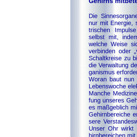
Gehirns mit­be­tei
Die Sin­nes­or­ga­n
nur mit Ener­gie, 
tri­schen Im­pul­
selbst mit, in­de
wel­che Wei­se sich
ver­bin­den oder „
Schalt­krei­se zu 
die Ver­wal­tung de
ga­nis­mus er­for­der
Wo­ran baut nun u
Le­bens­wo­che elek
Man­che Me­di­zi­n
fung un­se­res Ge­h
es maß­geb­lich mit
Ge­hirn­be­rei­che e
se­re Ver­stan­des
Un­ser Ohr wirkt a
hirn­be­rei­chen mit