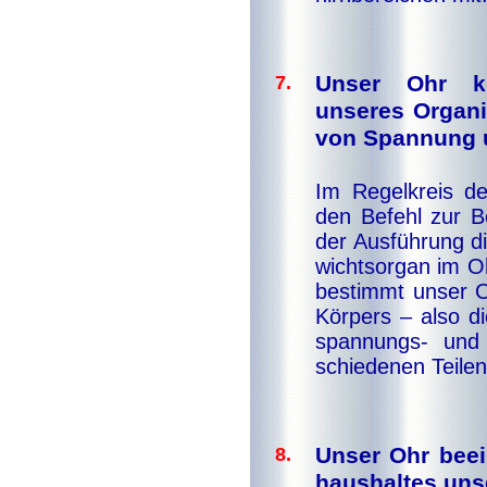
Unser Ohr kon
7.
unseres Or­ga­n
von Spannung u
Im Re­gel­kreis de
den Be­fehl zur B
der Aus­füh­rung d
wichts­or­gan im Oh
be­stimmt un­ser O
Kör­pers – al­so di
span­nungs- und 
schie­de­nen Tei­le
Unser Ohr beei
8.
haus­hal­tes un