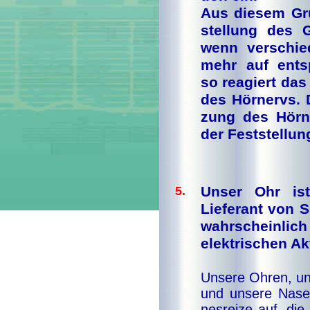
Aus die­sem Gru
stel­lung des Ge
wenn ver­schie­
mehr auf ent­spr
so re­a­giert da
des Hör­nervs. D
zung des Hör­ner
der Fest­stel­lun
Unser Ohr is
5.
Lieferant von 
wahrscheinl
elektrischen Ak
Un­se­re Oh­ren, u
und un­se­re Na­se
nes­rei­ze auf, die