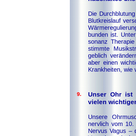
Die Durch­blu­tung
Blut­kreis­lauf ver­
Wär­me­re­gu­lie­ru
bun­den ist. Un­ter
so­nanz The­ra­pi
stimm­te Mu­sik­st
geb­lich ver­än­de
aber ei­nen wich­t
Krank­hei­ten, wie
Unser Ohr ist 
9.
vielen wich­ti­
Unsere Ohr­mu­sc
nerv­lich vom 10. 
Ner­vus Va­gus – di