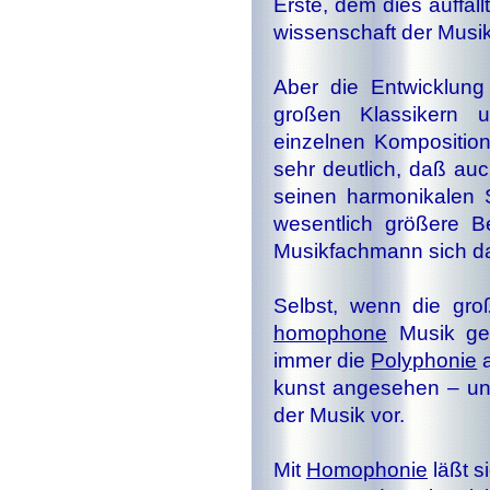
Erste, dem dies auffällt
wis­sen­schaft der Mus
Aber die Entwicklun
großen Klassikern
einzelnen Kompositio
sehr deutlich, daß a
seinen harmonikalen
wesentlich größere B
Musikfachmann sich da
Selbst, wenn die gro
homophone
Musik ge­
immer die
Polyphonie
a
kunst angesehen – un
der Musik vor.
Mit
Homophonie
läßt s