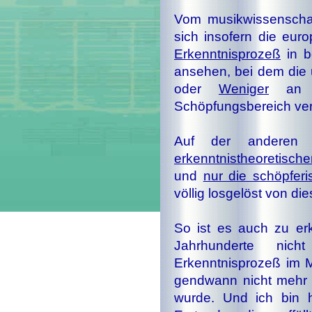
Vom musikwissenschaf
sich insofern die eu­ro
Erkenntnisprozeß
in b
ansehen, bei dem die
oder
Weniger
an Ei
Schöpfungsbereich ver
Auf der anderen 
erkenntnistheoretisch
und
nur die schöpferi
völlig losgelöst von di
So ist es auch zu er
Jahrhunderte nich
Erkenntnisprozeß im M
gend­wann nicht mehr w
wurde. Und ich bin h