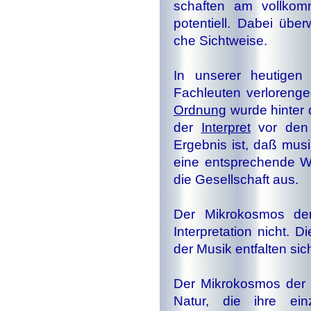
schaf­ten am vollkom
potentiell. Dabei überwo
che Sichtweise.
In unserer heutigen 
Fachleuten verloreng
Ordnung
wurde hinter 
der
Interpret
vor de
Ergebnis ist, daß mu­si
eine entsprechende W
die Gesellschaft aus.
Der Mikrokosmos der
Interpretation nicht. 
der Musik entfalten sich 
Der Mikrokosmos der M
Natur, die ihre ein