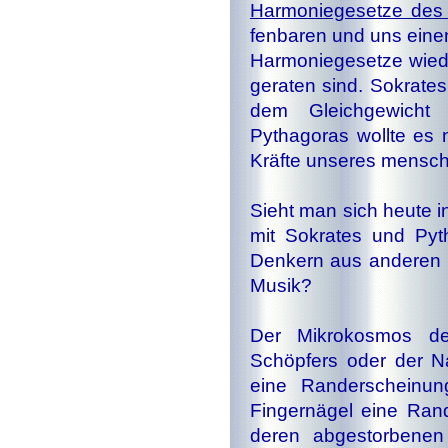
Harmoniegesetze des 
fen­ba­ren und uns ein
Harmoniegesetze wieder
geraten sind. Sokrates
dem Gleichgewicht
Pythagoras wollte es
Kräfte unseres menschli
Sieht man sich heute i
mit Sokrates und Pyt
Denkern aus anderen ho
Musik?
Der Mikrokosmos de
Schöpfers oder der Nat
eine Randerscheinu
Fingernägel eine Ran
deren abgestorbenen