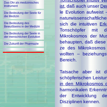
Tonschöpfer intuitiv v
Das Ohr als medizinisches
ist
, daß auch unser
De
Instrument
le Evolution aufweist 
Die Bedeutung der Seele für
die Medizin
natur­wissen­schaft­lich
Die Bedeutung des
sich die intuitiven
Erk
Bewußtseins in der Medizin
Tonschöpfer mit d
Die Bedeutung der Seele in
Mikrokosmos der Musi
der menschlichen Evolution
behaupten, daß diese M
Die Zukunft der Pharmazie
ze des Mikrokosmos 
wollten – be­zie­hung
Bereich.
Tatsache aber ist d
schöpferischen Leistun
in den Mikrokosmos 
harmonikalen Erkenntni
der Entwicklung der 
Disziplinen kennen.