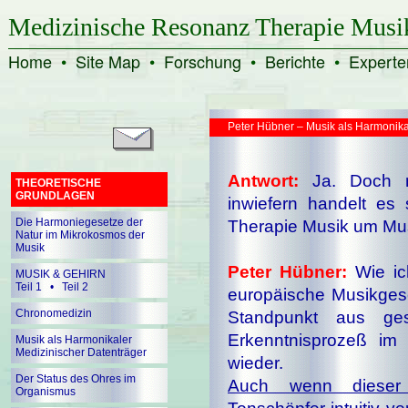
Medizinische Resonanz Therapie Musi
Home
•
Site Map
•
Forschung
•
Berichte
•
Experte
Peter Hübner – Musik als Harmonika
Antwort:
Ja. Doch n
THEORETISCHE
GRUNDLAGEN
inwiefern handelt es
Die Harmoniegesetze der
Therapie Musik um Mu
Natur im Mikrokosmos der
Musik
Peter Hübner:
Wie ich
MUSIK & GEHIRN
Teil 1
•
Teil 2
europäische Mu­sik­ge­
Chronomedizin
Standpunkt aus gese
Erkenntnisprozeß im
Musik als Harmonikaler
Medizinischer Datenträger
wieder.
Der Status des Ohres im
Auch wenn dieser 
Organismus