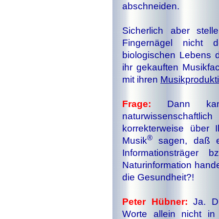
abschneiden.
Sicherlich aber stel
Fingernägel nicht
biologischen Lebens d
ihr ge­kauf­ten Musikf
mit ihren
Musik­produk­
Frage:
Dann kann
naturwissenschaftli
korrekterweise über 
®
Musik
sagen, daß es
Informationsträger b
Naturinformation hande
die Gesundheit?!
Peter Hübner:
Ja. Di
Worte allein nicht in 